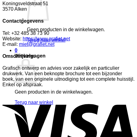
Koningsveldstraat 51
3570 Alken
Contactgegevens
Geen producten in de winkelwagen.
Tel: +32 485 38 73 90
Website:
https://www.grafiet.net
Terug naar winkel
E-mail:
miet@grafiet.net
0
Winkelwagen
Omschrijving:
Grafisch ontwerp en advies voor zakelijk en particulier
drukwerk. Van een beknopte brochure tot een bijzonder
boek, van een originele uitnodiging tot een complete huisstijl.
Enkel op afspraak.
Geen producten in de winkelwagen.
Terug naar winkel