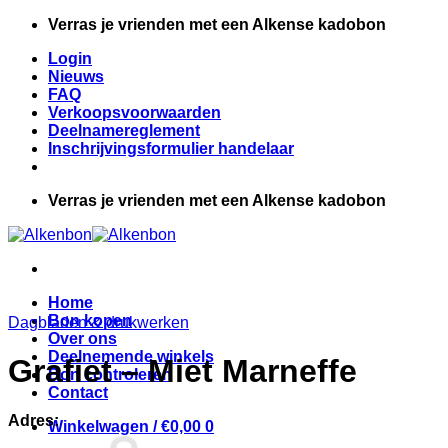
Ga
Verras je vrienden met een Alkense kadobon
naar
Login
inhoud
Nieuws
FAQ
Verkoopsvoorwaarden
Deelnamereglement
Inschrijvingsformulier handelaar
Verras je vrienden met een Alkense kadobon
Home
Bon kopen
Dagbladen & drukwerken
Over ons
Deelnemende winkels
Grafiet – Miet Marneffe
Bon controleren
Contact
Adres:
Winkelwagen /
€
0,00
0